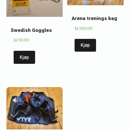
Arena trenings bag
kr
300.00
Swedish Goggles
kr
30.00
Kjøp
Kjøp