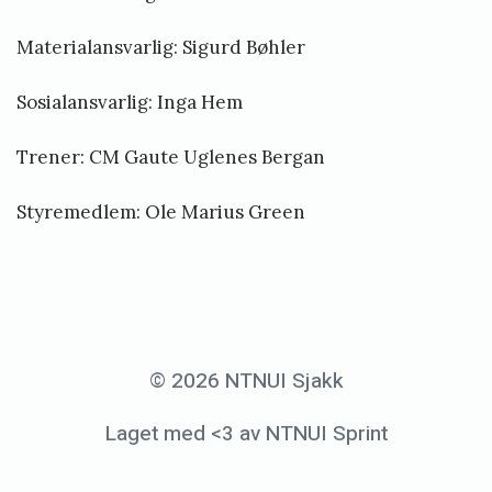
j
a
Materialansvarlig: Sigurd Bøhler
n
Sosialansvarlig: Inga Hem
u
a
Trener: CM Gaute Uglenes Bergan
r
Styremedlem: Ole Marius Green
1
0
,
2
0
© 2026 NTNUI Sjakk
1
Laget med <3 av NTNUI Sprint
9
b