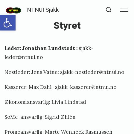
Skip
NTNUI Sjakk
to
Me
Open toolbar
Search
Styret
content
Posted
P
Leder: Jonathan Lundstedt :
sjakk-
on
u
leder@ntnui.no
b
Nestleder: Jens Vatne:
sjakk-nestleder@ntnui.no
l
i
Kasserer: Max Dahl- sjakk-kasserer@ntnui.no
s
Økonomiansvarlig: Livia Lindstad
h
e
SoMe-ansvarlig: Sigrid Øhlén
d
Promoansvarlig: Marte Wenneck Rasmussen